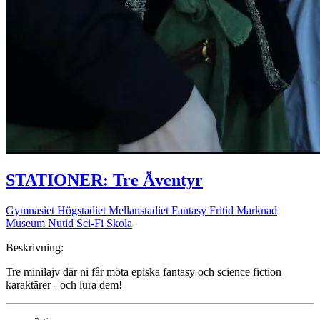
STATIONER: Tre Äventyr
Gymnasiet Högstadiet Mellanstadiet
Fantasy Fritid Marknad
Museum Nutid Sci-Fi Skola
Beskrivning:
Tre minilajv där ni får möta episka fantasy och science fiction
karaktärer - och lura dem!