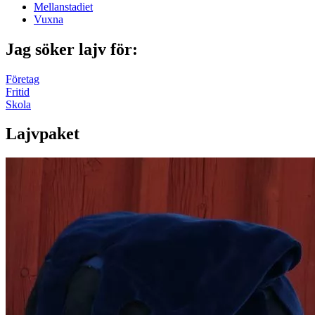
Mellanstadiet
Vuxna
Jag söker lajv för:
Företag
Fritid
Skola
Lajvpaket