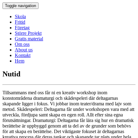
Toggle navigation
Skola
Fritid
Företag
Större Projekt
Gratis material
Om oss
About us
Kontakt
Hem
Nutid
Tillsammans med oss får ni en kreativ workshop inom
konstområdena dramaturgi och skådespeleri där deltagarnas
skapande ligger i fokus. Vi jobbar inom teater/drama med lajv som
metod. Skådespeleri: Deltagarna får under workshopen vara med att
utveckla, fördjupa samt skapa en egen roll. Allt efter sina egna
förutsättningar. Dramaturgi: Deltagarna får lära sig hur en dramatisk
berättelse är uppbyggd genom att ta del av de grunder som behövs
för att skapa en berättelse. Det viktigaste fokuset är deltagarnas
kreativa process där deras tankar och skapande tar plats under hela