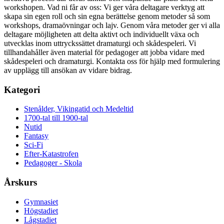
workshopen. Vad ni får av oss: Vi ger våra deltagare verktyg att
skapa sin egen roll och sin egna berättelse genom metoder så som
workshops, dramaövningar och lajv. Genom våra metoder ger vi alla
deltagare möjligheten att delta aktivt och individuellt växa och
utvecklas inom uttryckssättet dramaturgi och skådespeleri. Vi
tillhandahåller även material för pedagoger att jobba vidare med
skådespeleri och dramaturgi. Kontakta oss för hjälp med formulering
av upplägg till ansökan av vidare bidrag.
Kategori
Stenålder, Vikingatid och Medeltid
1700-tal till 1900-tal
Nutid
Fantasy
Sci-Fi
Efter-Katastrofen
Pedagoger - Skola
Årskurs
Gymnasiet
Högstadiet
Lågstadiet