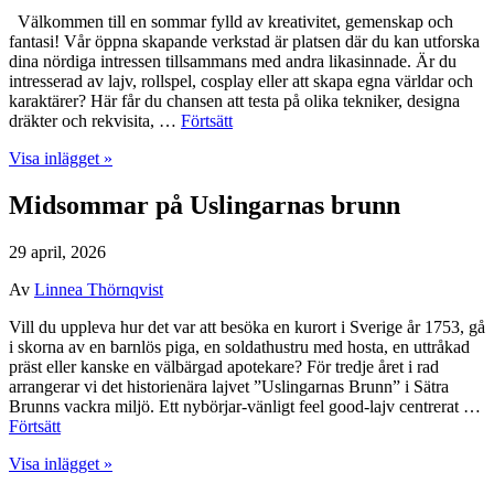
Välkommen till en sommar fylld av kreativitet, gemenskap och
fantasi! Vår öppna skapande verkstad är platsen där du kan utforska
dina nördiga intressen tillsammans med andra likasinnade. Är du
intresserad av lajv, rollspel, cosplay eller att skapa egna världar och
karaktärer? Här får du chansen att testa på olika tekniker, designa
dräkter och rekvisita, …
Förtsätt
Visa inlägget »
Midsommar på Uslingarnas brunn
29 april, 2026
Av
Linnea Thörnqvist
Vill du uppleva hur det var att besöka en kurort i Sverige år 1753, gå
i skorna av en barnlös piga, en soldathustru med hosta, en uttråkad
präst eller kanske en välbärgad apotekare? För tredje året i rad
arrangerar vi det historienära lajvet ”Uslingarnas Brunn” i Sätra
Brunns vackra miljö. Ett nybörjar-vänligt feel good-lajv centrerat …
Förtsätt
Visa inlägget »