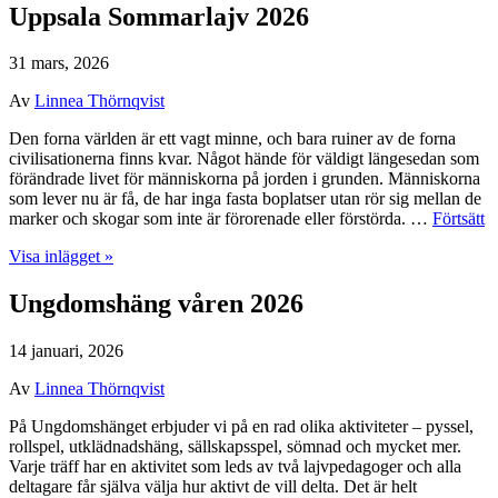
Uppsala Sommarlajv 2026
31 mars, 2026
Av
Linnea Thörnqvist
Den forna världen är ett vagt minne, och bara ruiner av de forna
civilisationerna finns kvar. Något hände för väldigt längesedan som
förändrade livet för människorna på jorden i grunden. Människorna
som lever nu är få, de har inga fasta boplatser utan rör sig mellan de
marker och skogar som inte är förorenade eller förstörda. …
Förtsätt
Visa inlägget »
Ungdomshäng våren 2026
14 januari, 2026
Av
Linnea Thörnqvist
På Ungdomshänget erbjuder vi på en rad olika aktiviteter – pyssel,
rollspel, utklädnadshäng, sällskapsspel, sömnad och mycket mer.
Varje träff har en aktivitet som leds av två lajvpedagoger och alla
deltagare får själva välja hur aktivt de vill delta. Det är helt