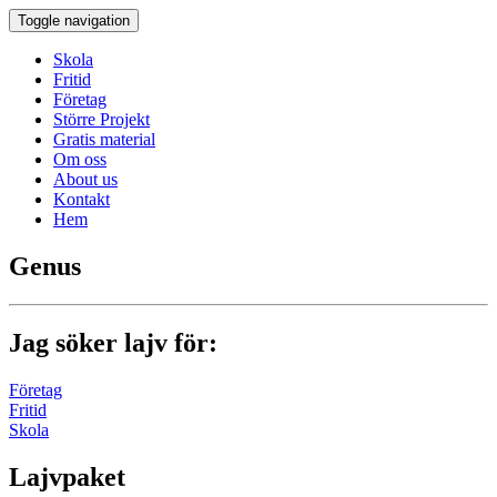
Toggle navigation
Skola
Fritid
Företag
Större Projekt
Gratis material
Om oss
About us
Kontakt
Hem
Genus
Jag söker lajv för:
Företag
Fritid
Skola
Lajvpaket